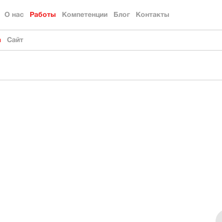
О нас
Работы
Компетенции
Блог
Контакты
а
Сайт
Идентичность
Классические
Клиенты
бренда
Стратегия
Коробочные
Команда
бренда
Образовательные проекты CBI
Коммуникация
бренда
Сведения об образовательной организации
Территориальный
брендинг
Дизайн
Нейминг
Бренд
-менеджмент
Проектирование
шрифтов
Упаковка
Издания
Диджитал
Выставочные
проекты
Навигационные
системы
Мероприятия
Реклама
Видео