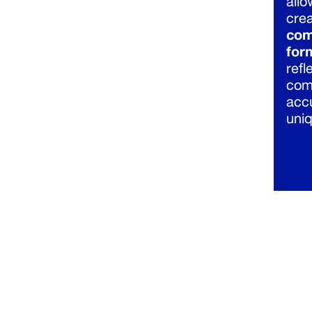
allo
crea
com
for
refl
com
accu
uniq