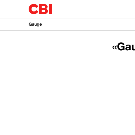
Gauge
«Ga
колонка 1