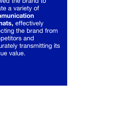
wed the brand to
te a variety of
munication
mats,
effectively
ecting the brand from
petitors and
rately transmitting its
ue value.