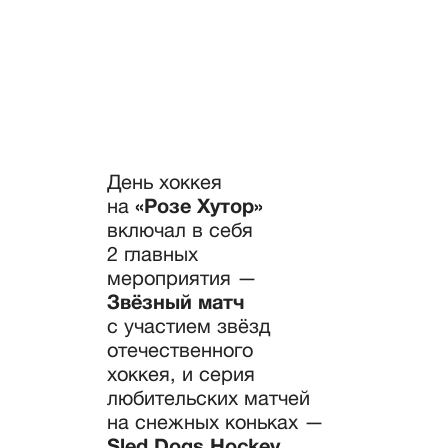
году матч стал главным событием «Дня хоккея
на Розе Хутор».
Интересная новинка — Sled Dogs Hockey
— серия
любительских матчей на снежных коньках. Наш
дизайнер и иллюстратор разработал оригинальные
рисунки как для матча, так и для других
мероприятий на «Дне хоккея».
День хоккея
на
«Розе Хутор»
включал в себя
2 главных
мероприятия —
Звёзный матч
с участием звёзд
отечественного
хоккея,
и серия
любительских матчей
на снежных коньках —
Sled Dogs Hockey